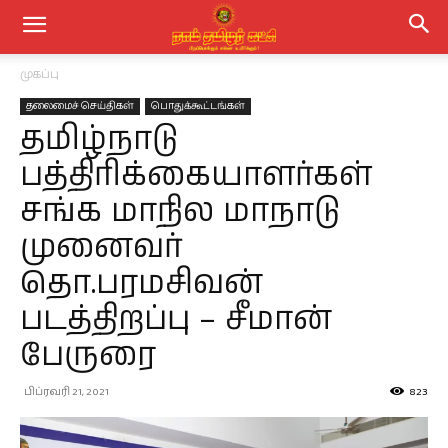
முகப்பு
தலைமைச் செய்திகள்
பொதுக்கூட்டங்கள்
தமிழ்நாடு
பத்திரிக்கையாளர்கள்
சங்க மாநில மாநாடு
முனைவர்
தொ.பரமசிவன்
படத்திறப்பு – சீமான்
பேருரை
பிப்ரவரி 21, 2021
823