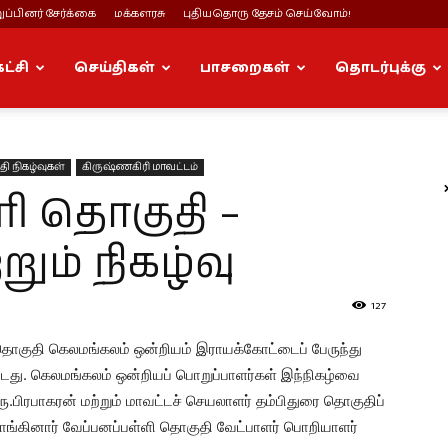
ப்பினர் சேர்க்கை
மக்களரசு
புதியதொரு தேசம் செய்வோம்!
கட்சி
செய்திகள்
பாசறைகள்
தொடர்புக்கு
ி நிகழ்வுகள்
கிருஷ்ணகிரி மாவட்டம்
ி தொகுதி –
றும் நிகழ்வு
127
தொகுதி கெலமங்கலம் ஒன்றியம் இராயக்கோட்டைப் பேருந்து
்பட்டது. கெலமங்கலம் ஒன்றியப் பொறுப்பாளர்கள் இந்நிகழ்வை
.பிரபாகரன் மற்றும் மாவட்டச் செயலாளர் தம்பிதுரை தொகுதிப்
்கினார் வேப்பனப்பள்ளி தொகுதி வேட்பாளர் பொறியாளர்