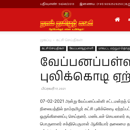
பதிவு எண் : 56/48/2013
இணைய : (+91) 9092529250 | உறு
நாம்
முகப்பு
கட்சி செய்திகள்
தமிழர்
கட்சி செய்திகள்
வேப்பனஹள்ளி
மாவட்ட மற்றும் தொகுத
வேப்பனப்பள்ள
கட்சி
புலிக்கொடி ஏற்
பிப்ரவரி 17, 2021
07-02-2021 அன்று வேப்பனப்பள்ளி சட்டமன்றத் 
நிலையத்தில் நாம்தமிழர் கட்சி புலிக்கொடி ஏற்றப
ஒருங்கிணைப்பு செய்தனர். மண்டலச் செயலாளர் கரு
பொருளாளர் சக்திபெருமாள் ஆகியோர் தலைமை தாங