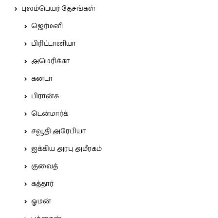
புலம்பெயர் தேசங்கள்
ஜெர்மனி
பிரிட்டானியா
அமெரிக்கா
கனடா
பிரான்சு
டென்மார்க்
சவூதி அரேபியா
ஐக்கிய அரபு அமீரகம்
குவைத்
கத்தார்
ஓமன்