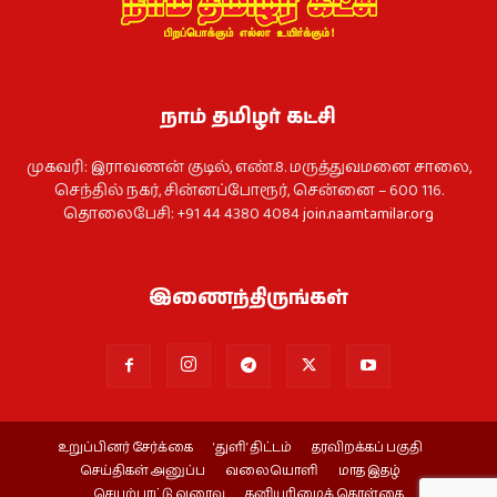
நாம் தமிழர் கட்சி
முகவரி: இராவணன் குடில், எண்.8. மருத்துவமனை சாலை,
செந்தில் நகர், சின்னப்போரூர், சென்னை – 600 116.
தொலைபேசி: +91 44 4380 4084
join.naamtamilar.org
இணைந்திருங்கள்
உறுப்பினர் சேர்க்கை
‘துளி’ திட்டம்
தரவிறக்கப் பகுதி
செய்திகள் அனுப்ப
வலையொளி
மாத இதழ்
செயற்பாட்டு வரைவு
தனியுரிமைக் கொள்கை