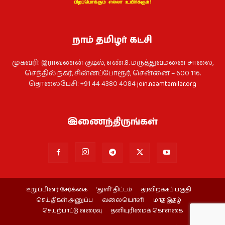
நாம் தமிழர் கட்சி
முகவரி: இராவணன் குடில், எண்.8. மருத்துவமனை சாலை,
செந்தில் நகர், சின்னப்போரூர், சென்னை – 600 116.
தொலைபேசி: +91 44 4380 4084
join.naamtamilar.org
இணைந்திருங்கள்
உறுப்பினர் சேர்க்கை
‘துளி’ திட்டம்
தரவிறக்கப் பகுதி
செய்திகள் அனுப்ப
வலையொளி
மாத இதழ்
செயற்பாட்டு வரைவு
தனியுரிமைக் கொள்கை