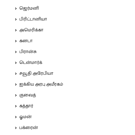
ஜெர்மனி
பிரிட்டானியா
அமெரிக்கா
கனடா
பிரான்சு
டென்மார்க்
சவூதி அரேபியா
ஐக்கிய அரபு அமீரகம்
குவைத்
கத்தார்
ஓமன்
பக்ரைன்