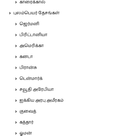
காரைக்கால்
புலம்பெயர் தேசங்கள்
ஜெர்மனி
பிரிட்டானியா
அமெரிக்கா
கனடா
பிரான்சு
டென்மார்க்
சவூதி அரேபியா
ஐக்கிய அரபு அமீரகம்
குவைத்
கத்தார்
ஓமன்