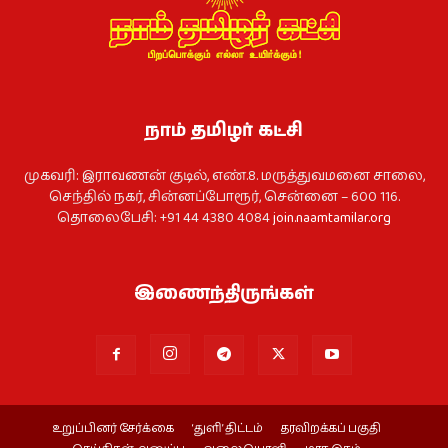
நாம் தமிழர் கட்சி
முகவரி: இராவணன் குடில், எண்.8. மருத்துவமனை சாலை,
செந்தில் நகர், சின்னப்போரூர், சென்னை – 600 116.
தொலைபேசி: +91 44 4380 4084
join.naamtamilar.org
இணைந்திருங்கள்
உறுப்பினர் சேர்க்கை
‘துளி’ திட்டம்
தரவிறக்கப் பகுதி