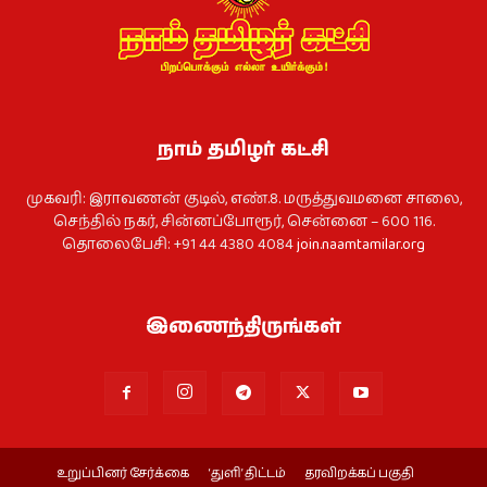
நாம் தமிழர் கட்சி
முகவரி: இராவணன் குடில், எண்.8. மருத்துவமனை சாலை,
செந்தில் நகர், சின்னப்போரூர், சென்னை – 600 116.
தொலைபேசி: +91 44 4380 4084
join.naamtamilar.org
இணைந்திருங்கள்
உறுப்பினர் சேர்க்கை
‘துளி’ திட்டம்
தரவிறக்கப் பகுதி