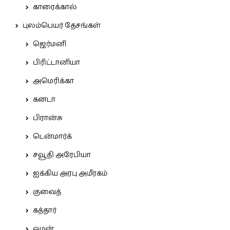
காரைக்கால்
புலம்பெயர் தேசங்கள்
ஜெர்மனி
பிரிட்டானியா
அமெரிக்கா
கனடா
பிரான்சு
டென்மார்க்
சவூதி அரேபியா
ஐக்கிய அரபு அமீரகம்
குவைத்
கத்தார்
ஓமன்