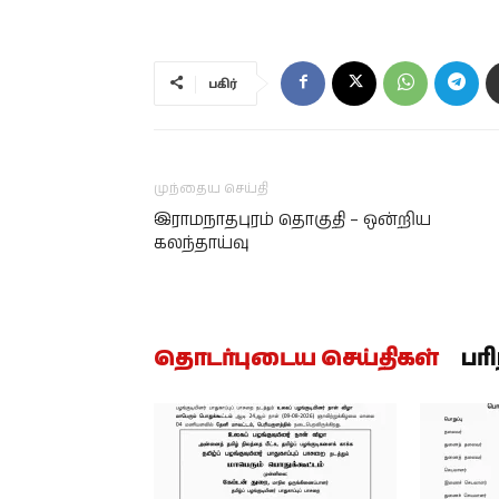
பகிர்
முந்தைய செய்தி
இராமநாதபுரம் தொகுதி – ஒன்றிய
கலந்தாய்வு
தொடர்புடைய செய்திகள்
பர