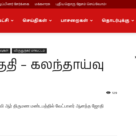
ப்பினர் சேர்க்கை
மக்களரசு
புதியதொரு தேசம் செய்வோம்!
கட்சி
செய்திகள்
பாசறைகள்
தொடர்புக்கு
்வுகள்
விருதுநகர் மாவட்டம்
ுதி – கலந்தாய்வு
129
டி வி ஆர் திருமண மண்டபத்தில் வேட்பாளர் ஆனந்த ஜோதி