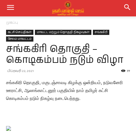
முகப்பு
கட்சி செய்திகள்
மாவட்ட மற்றும் தொகுதி நிகழ்வுகள்
சங்ககிரி
சேலம் மாவட்டம்
சங்ககிரி தொகுதி –
கொடிகம்பம் நடும் விழா
பிப்ரவரி 22, 2021
77
சங்ககிரி தொகுதி, மகுடஞ்சாவடி கிழக்கு ஒன்றியம், நடுவனேரி
ஊராட்சி, ஆலாங்காட்டனூர் பகுதியில் நாம் தமிழர் கட்சி
கொடிகம்பம் நடும் நிகழ்வு நடைபெற்றது.