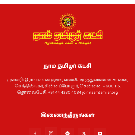
நாம் தமிழர் கட்சி
முகவரி: இராவணன் குடில், எண்.8. மருத்துவமனை சாலை,
செந்தில் நகர், சின்னப்போரூர், சென்னை – 600 116.
தொலைபேசி: +91 44 4380 4084
join.naamtamilar.org
இணைந்திருங்கள்