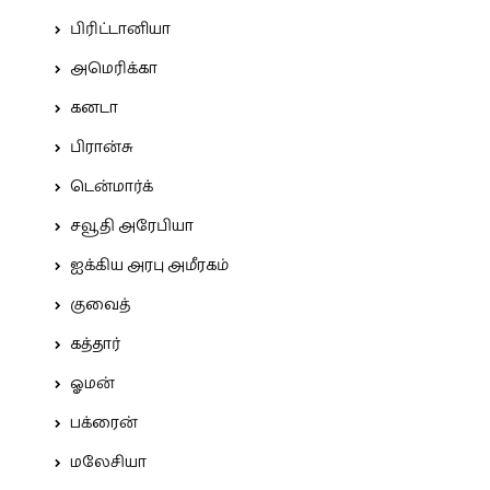
பிரிட்டானியா
அமெரிக்கா
கனடா
பிரான்சு
டென்மார்க்
சவூதி அரேபியா
ஐக்கிய அரபு அமீரகம்
குவைத்
கத்தார்
ஓமன்
பக்ரைன்
மலேசியா