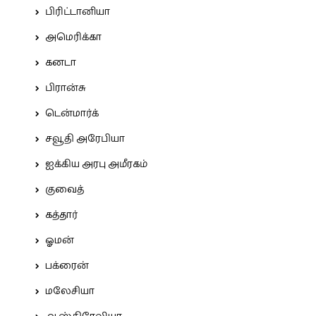
பிரிட்டானியா
அமெரிக்கா
கனடா
பிரான்சு
டென்மார்க்
சவூதி அரேபியா
ஐக்கிய அரபு அமீரகம்
குவைத்
கத்தார்
ஓமன்
பக்ரைன்
மலேசியா