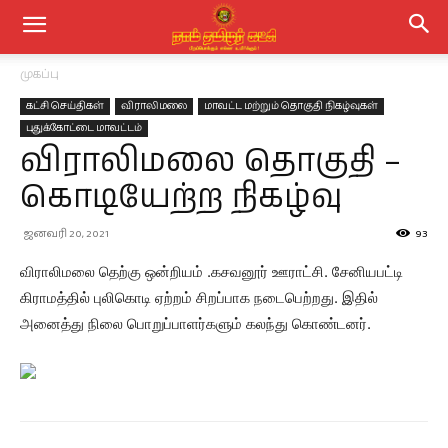
முகப்பு
கட்சி செய்திகள்
விராலிமலை
மாவட்ட மற்றும் தொகுதி நிகழ்வுகள்
புதுக்கோட்டை மாவட்டம்
விராலிமலை தொகுதி –
கொடியேற்ற நிகழ்வு
ஜனவரி 20, 2021
93
விராலிமலை தெற்கு ஒன்றியம் .கசவனூர் ஊராட்சி. சேனியபட்டி
கிராமத்தில் புலிகொடி ஏற்றம் சிறப்பாக நடைபெற்றது. இதில்
அனைத்து நிலை பொறுப்பாளர்களும் கலந்து கொண்டனர்.