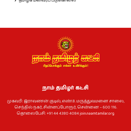
தமிழக மீனவர்ப் படுகொலை
நாம் தமிழர் கட்சி
முகவரி: இராவணன் குடில், எண்.8. மருத்துவமனை சாலை,
செந்தில் நகர், சின்னப்போரூர், சென்னை – 600 116.
தொலைபேசி: +91 44 4380 4084
join.naamtamilar.org