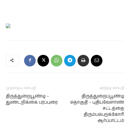
முந்தைய செய்தி
அடுத்த செய்தி
திருத்துறைபூண்டி –
திருத்துறைப்பூண்டி
துண்டறிக்கை பரப்புரை
தொகுதி – புதியவேளாண்
சட்டத்தை
திரும்பபெறக்கோரி
ஆர்ப்பாட்டம்