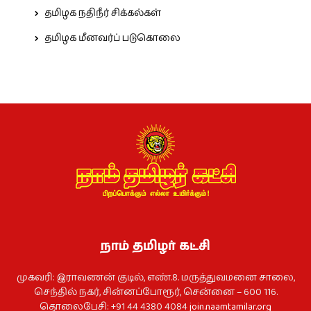
தமிழக நதிநீர் சிக்கல்கள்
தமிழக மீனவர்ப் படுகொலை
நாம் தமிழர் கட்சி
முகவரி: இராவணன் குடில், எண்.8. மருத்துவமனை சாலை,
செந்தில் நகர், சின்னப்போரூர், சென்னை – 600 116.
தொலைபேசி: +91 44 4380 4084
join.naamtamilar.org