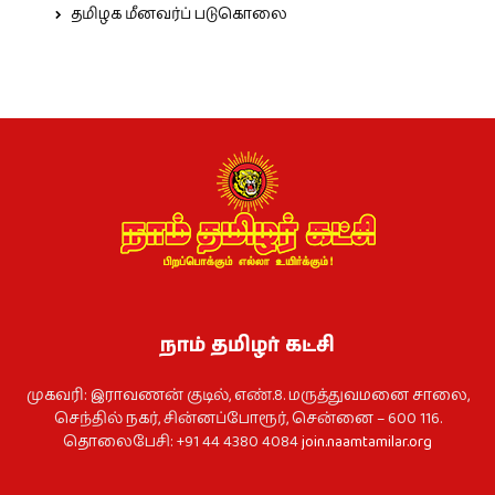
தமிழக மீனவர்ப் படுகொலை
நாம் தமிழர் கட்சி
முகவரி: இராவணன் குடில், எண்.8. மருத்துவமனை சாலை,
செந்தில் நகர், சின்னப்போரூர், சென்னை – 600 116.
தொலைபேசி: +91 44 4380 4084
join.naamtamilar.org