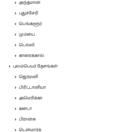
அந்தமான்
புதுச்சேரி
பெங்களூர்
மும்பை
டெல்லி
காரைக்கால்
புலம்பெயர் தேசங்கள்
ஜெர்மனி
பிரிட்டானியா
அமெரிக்கா
கனடா
பிரான்சு
டென்மார்க்