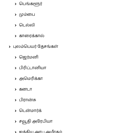
பெங்களூர்
மும்பை
டெல்லி
காரைக்கால்
புலம்பெயர் தேசங்கள்
ஜெர்மனி
பிரிட்டானியா
அமெரிக்கா
கனடா
பிரான்சு
டென்மார்க்
சவூதி அரேபியா
ஐக்கிய அரபு அமீரகம்