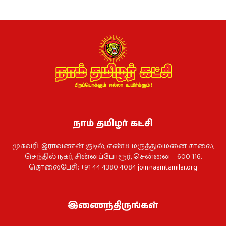
நாம் தமிழர் கட்சி
முகவரி: இராவணன் குடில், எண்.8. மருத்துவமனை சாலை,
செந்தில் நகர், சின்னப்போரூர், சென்னை – 600 116.
தொலைபேசி: +91 44 4380 4084
join.naamtamilar.org
இணைந்திருங்கள்