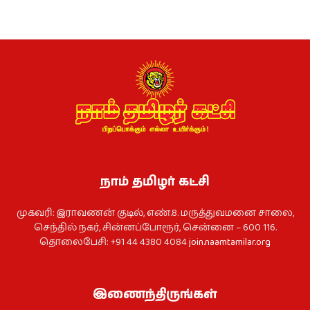
நாம் தமிழர் கட்சி
முகவரி: இராவணன் குடில், எண்.8. மருத்துவமனை சாலை,
செந்தில் நகர், சின்னப்போரூர், சென்னை – 600 116.
தொலைபேசி: +91 44 4380 4084
join.naamtamilar.org
இணைந்திருங்கள்