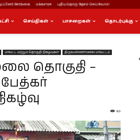
ப்பினர் சேர்க்கை
மக்களரசு
புதியதொரு தேசம் செய்வோம்!
கட்சி
செய்திகள்
பாசறைகள்
தொடர்புக்கு
மாவட்ட மற்றும் தொகுதி நிகழ்வுகள்
திருவண்ணாமலை மாவட்டம்
லை தொகுதி –
ேத்கர்
ிகழ்வு
80