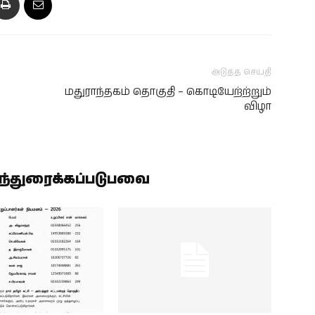
அடுத்த செய்தி
மதுராந்தகம் தொகுதி – கொடியேற்ற்றும்
விழா
ிந்துரைக்கப்படுபவை