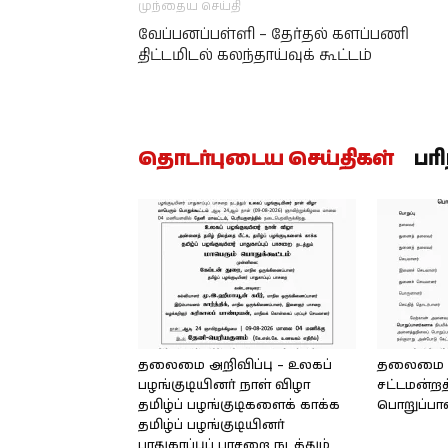
முந்தைய செய்தி
வேப்பனப்பள்ளி – தேர்தல் களப்பணி
திட்டமிடல் கலந்தாய்வுக் கூட்டம்
தொடர்புடைய செய்திகள்
பர
தலைமை அறிவிப்பு – உலகப்
தலைமை – 
பழங்குடியினர் நாள் விழா
சட்டமன்றத
தமிழ்ப் பழங்குடிகளைக் காக்க
பொறுப்பா
தமிழ்ப் பழங்குடியினர்
பாதுகாப்புப் பாசறை நடத்தும்