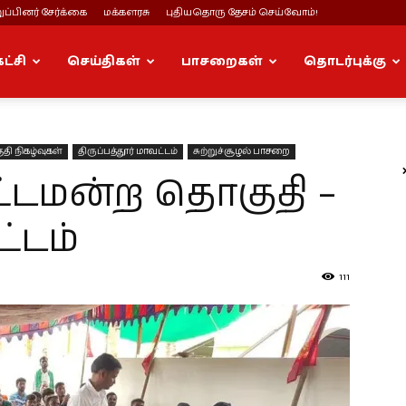
ப்பினர் சேர்க்கை
மக்களரசு
புதியதொரு தேசம் செய்வோம்!
கட்சி
செய்திகள்
பாசறைகள்
தொடர்புக்கு
தி நிகழ்வுகள்
திருப்பத்தூர் மாவட்டம்
சுற்றுச்சூழல் பாசறை
சட்டமன்ற தொகுதி –
்டம்
111