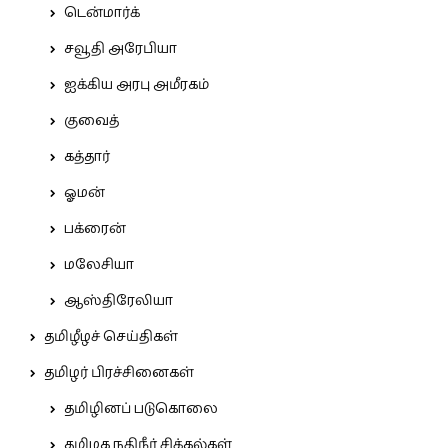
டென்மார்க்
சவூதி அரேபியா
ஐக்கிய அரபு அமீரகம்
குவைத்
கத்தார்
ஓமன்
பக்ரைன்
மலேசியா
ஆஸ்திரேலியா
தமிழீழச் செய்திகள்
தமிழர் பிரச்சினைகள்
தமிழினப் படுகொலை
தமிழக நதிநீர் சிக்கல்கள்