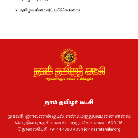
தமிழக மீனவர்ப் படுகொலை
நாம் தமிழர் கட்சி
முகவரி: இராவணன் குடில், எண்.8. மருத்துவமனை சாலை,
செந்தில் நகர், சின்னப்போரூர், சென்னை – 600 116.
தொலைபேசி: +91 44 4380 4084
join.naamtamilar.org