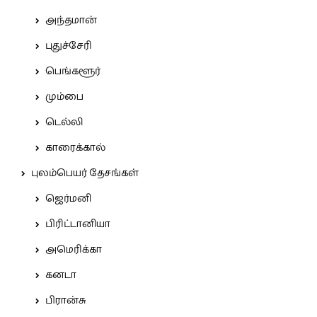
அந்தமான்
புதுச்சேரி
பெங்களூர்
மும்பை
டெல்லி
காரைக்கால்
புலம்பெயர் தேசங்கள்
ஜெர்மனி
பிரிட்டானியா
அமெரிக்கா
கனடா
பிரான்சு