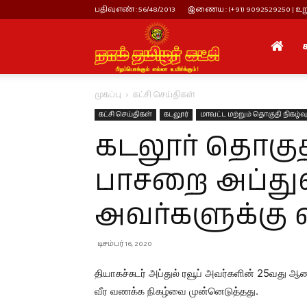
பதிவு எண் : 56/48/2013
இணைய : (+91) 9092529250 | உறு
நாம்
முகப்பு
கட்சி செய்திகள்
தமிழர்
கட்சி செய்திகள்
கடலூர்
மாவட்ட மற்றும் தொகுதி நிகழ்வ
கடலூர் தொகுத
கட்சி
பாசறை அப்துல்
அவர்களுக்கு
டிசம்பர் 16, 2020
தியாகச்சுடர் அப்துல் ரவூப் அவர்களின் 25வத
வீர வணக்க நிகழ்வை முன்னெடுத்தது.