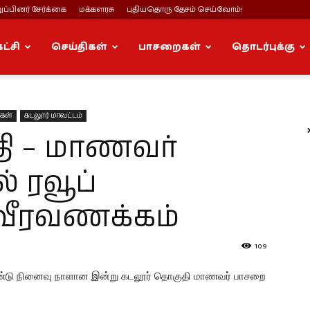
ப்பினர் சேர்க்கை
மக்களரசு
புதியதொரு தேசம் செய்வோம்!
கட்சி
செய்திகள்
பாசறைகள்
தொடர்புக்கு
ுகள்
கடலூர் மாவட்டம்
ி – மாணவர்
 ரவூப்
 வீரவணக்கம்
109
ு ஆண்டு நினைவு நாளான இன்று கடலூர் தொகுதி மாணவர் பாசறை