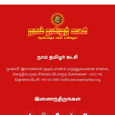
நாம் தமிழர் கட்சி
முகவரி: இராவணன் குடில், எண்.8. மருத்துவமனை சாலை,
செந்தில் நகர், சின்னப்போரூர், சென்னை – 600 116.
தொலைபேசி: +91 44 4380 4084
join.naamtamilar.org
இணைந்திருங்கள்