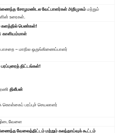
கிணைந்த
சோழமண்டல வேட்பாளர்கள் அறிமுகம்
மற்றும்
ளின் உரைகள்.
் களத்தில் பெண்கள்!
தி
காளியம்மாள்
 பாசறை – மாநில ஒருங்கிணைப்பாளர்
 பரப்புரைத் திட்டங்கள்!
ூரணி
திலீபன்
் கொள்கைப் பரப்புச் செயலாளர்
் இடைவேளை
ிணைந்த வேலைத்திட்டம் மற்றும் கலந்தாய்வுக் கூட்டம்