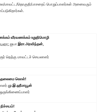
ில/மாவட்ட/தொகுதி/பாசறைப் பொறுப்பாளர்கள் அனைவரும்
்படுகிறார்கள்.
்கம் வீரவணக்கம் உறுதிமொழி
புரை:
ஐயா
இரா.அரவிந்தன்
,
ரூர் தெற்கு மாவட்டச் செயலாளர்
்தலைமை கொள்!
யாளர்
மு.இ.ஹீமாயூன்
 ஒருங்கிணைப்பாளர்
 நிச்சயம்!