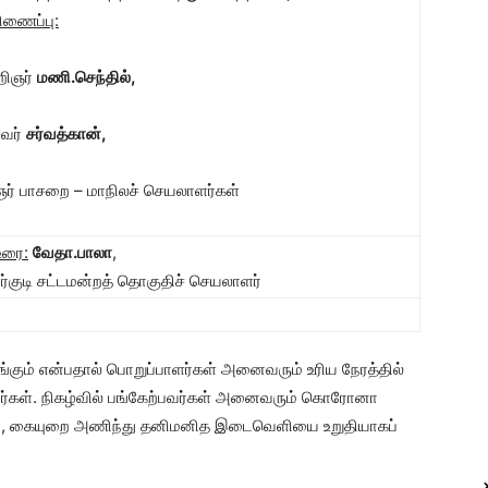
ிணைப்பு:
றிஞர்
மணி.செந்தில்
,
ுவர்
சர்வத்கான்
,
் பாசறை – மாநிலச் செயலாளர்கள்
உரை:
வேதா.பாலா
,
்குடி சட்டமன்றத் தொகுதிச் செயலாளர்
ொடங்கும் என்பதால் பொறுப்பாளர்கள் அனைவரும் உரிய நேரத்தில்
றார்கள். நிகழ்வில் பங்கேற்பவர்கள் அனைவரும் கொரோனா
வுறை, கையுறை அணிந்து தனிமனித இடைவெளியை உறுதியாகப்