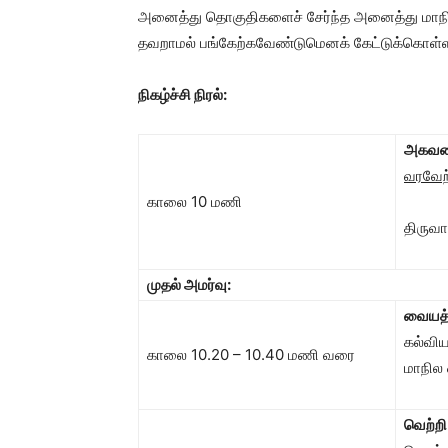
அனைத்து தொகுதிகளைச் சேர்ந்த அனைத்து மாந
தவறாமல் பங்கேற்கவேண்டுமெனக் கேட்டுக்கொள்ளப
நிகழ்ச்சி நிரல்:
அகவணக
வரவேற்
காலை 10 மணி
திருவா
முதல் அமர்வு:
வையத
கல்வி
காலை 10.20 – 10.40 மணி வரை
மாநில
வெற்றி