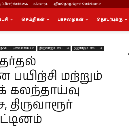
ப்பினர் சேர்க்கை
மக்களரசு
புதியதொரு தேசம் செய்வோம்!
கட்சி
செய்திகள்
பாசறைகள்
தொடர்புக்கு
நாகப்பட்டினம் மாவட்டம்
திருவாரூர் மாவட்டம்
தஞ்சாவூர் மாவட்டம்
ேர்தல்
பயிற்சி மற்றும்
க் கலந்தாய்வு
, திருவாரூர்
ட்டினம்