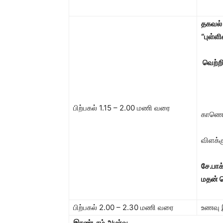
தகவல்
“புள்ளி
வெற்றி
பிற்பகல் 1.15 – 2.00 மணி வரை
காணொள
விளக்க
சே.பாக
மதன் 
பிற்பகல் 2.00 – 2.30 மணி வரை
உணவு
இரண்டாம் அமர்வு