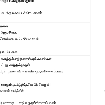
தமிழர்
ந.கிருஷ்ணகுமார்
 வடக்கு மாவட்டச் செயலாளர்
க்கலை
ை
ஜெயசீலன்
,
 கொள்கை பரப்பு செயலாளர்
் இடைவேளை.
் களத்தில் எதிர்கொள்ளும் சவால்கள்
வர்
து.செந்தில்நாதன்
மிழர் முன்னணி – மாநில ஒருங்கிணைப்பாளர்
் களமும்
, தமிழ்த்தேசிய அரசியலும்!
பாவனம்
கார்த்திக்
் பாசறை – மாநில ஒருங்கிணைப்பாளர்