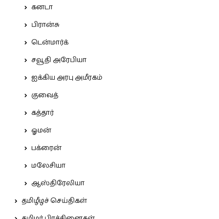
கனடா
பிரான்சு
டென்மார்க்
சவூதி அரேபியா
ஐக்கிய அரபு அமீரகம்
குவைத்
கத்தார்
ஓமன்
பக்ரைன்
மலேசியா
ஆஸ்திரேலியா
தமிழீழச் செய்திகள்
தமிழர் பிரச்சினைகள்