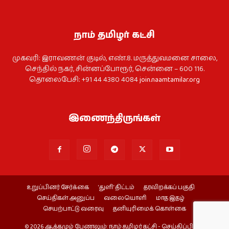
நாம் தமிழர் கட்சி
முகவரி: இராவணன் குடில், எண்.8. மருத்துவமனை சாலை,
செந்தில் நகர், சின்னப்போரூர், சென்னை – 600 116.
தொலைபேசி: +91 44 4380 4084
join.naamtamilar.org
இணைந்திருங்கள்
உறுப்பினர் சேர்க்கை
‘துளி’ திட்டம்
தரவிறக்கப் பகுதி
செய்திகள் அனுப்ப
வலையொளி
மாத இதழ்
செயற்பாட்டு வரைவு
தனியுரிமைக் கொள்கை
© 2026 ஆக்கமும் பேணலும்: நாம் தமிழர் கட்சி - செய்திப்பிரிவு