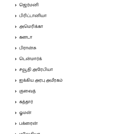
ஜெர்மனி
பிரிட்டானியா
அமெரிக்கா
கனடா
பிரான்சு
டென்மார்க்
சவூதி அரேபியா
ஐக்கிய அரபு அமீரகம்
குவைத்
கத்தார்
ஓமன்
பக்ரைன்