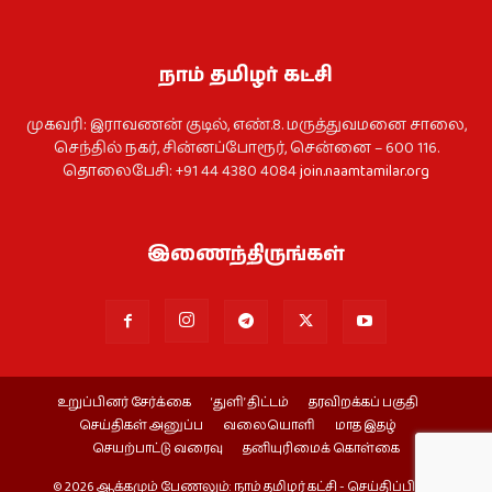
நாம் தமிழர் கட்சி
முகவரி: இராவணன் குடில், எண்.8. மருத்துவமனை சாலை,
செந்தில் நகர், சின்னப்போரூர், சென்னை – 600 116.
தொலைபேசி: +91 44 4380 4084
join.naamtamilar.org
இணைந்திருங்கள்
உறுப்பினர் சேர்க்கை
‘துளி’ திட்டம்
தரவிறக்கப் பகுதி
செய்திகள் அனுப்ப
வலையொளி
மாத இதழ்
செயற்பாட்டு வரைவு
தனியுரிமைக் கொள்கை
© 2026 ஆக்கமும் பேணலும்: நாம் தமிழர் கட்சி - செய்திப்பிரிவு