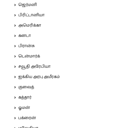
ஜெர்மனி
பிரிட்டானியா
அமெரிக்கா
கனடா
பிரான்சு
டென்மார்க்
சவூதி அரேபியா
ஐக்கிய அரபு அமீரகம்
குவைத்
கத்தார்
ஓமன்
பக்ரைன்