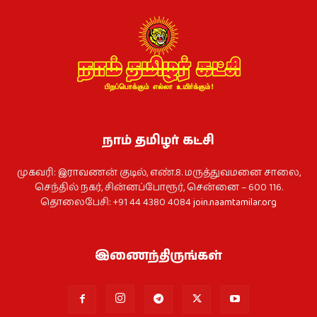
நாம் தமிழர் கட்சி
முகவரி: இராவணன் குடில், எண்.8. மருத்துவமனை சாலை,
செந்தில் நகர், சின்னப்போரூர், சென்னை – 600 116.
தொலைபேசி: +91 44 4380 4084
join.naamtamilar.org
இணைந்திருங்கள்