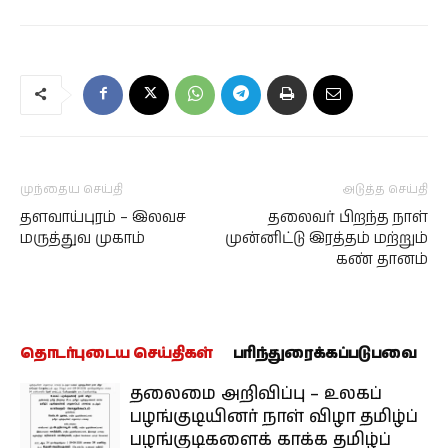
முந்தைய செய்தி
அடுத்த செய்தி
தளவாய்புரம் – இலவச
தலைவர் பிறந்த நாள்
மருத்துவ முகாம்
முன்னிட்டு இரத்தம் மற்றும்
கண் தானம்
தொடர்புடைய செய்திகள்
பரிந்துரைக்கப்படுபவை
தலைமை அறிவிப்பு – உலகப்
பழங்குடியினர் நாள் விழா தமிழ்ப்
பழங்குடிகளைக் காக்க தமிழ்ப்