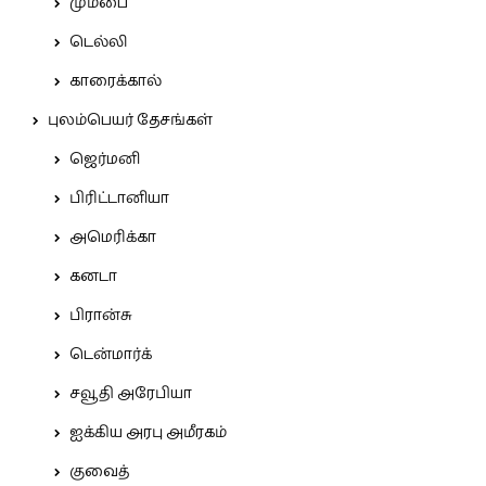
மும்பை
டெல்லி
காரைக்கால்
புலம்பெயர் தேசங்கள்
ஜெர்மனி
பிரிட்டானியா
அமெரிக்கா
கனடா
பிரான்சு
டென்மார்க்
சவூதி அரேபியா
ஐக்கிய அரபு அமீரகம்
குவைத்