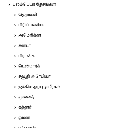
புலம்பெயர் தேசங்கள்
ஜெர்மனி
பிரிட்டானியா
அமெரிக்கா
கனடா
பிரான்சு
டென்மார்க்
சவூதி அரேபியா
ஐக்கிய அரபு அமீரகம்
குவைத்
கத்தார்
ஓமன்