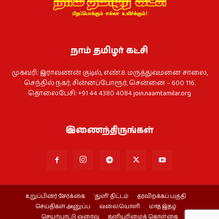
நாம் தமிழர் கட்சி
முகவரி: இராவணன் குடில், எண்.8. மருத்துவமனை சாலை,
செந்தில் நகர், சின்னப்போரூர், சென்னை – 600 116.
தொலைபேசி: +91 44 4380 4084
join.naamtamilar.org
இணைந்திருங்கள்
உறுப்பினர் சேர்க்கை
‘துளி’ திட்டம்
தரவிறக்கப் பகுதி
செய்திகள் அனுப்ப
வலையொளி
மாத இதழ்
செயற்பாட்டு வரைவு
தனியுரிமைக் கொள்கை