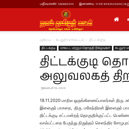
பதிவு எண் : 56/48/2013
இணைய : (+91) 9092529250 | உறு
நாம்
முகப்பு
கடலூர் மாவட்டம்
திட்டக்குடி
தமிழர்
திட்டக்குடி
மாவட்ட மற்றும் தொகுதி நிகழ்வுகள்
கடலூர் ம
திட்டக்குடி 
கட்சி
அலுவலகத் திற
நவம்பர் 19, 2020
18.11.2020 மாநில ஒருங்கிணைப்பாளர்கள் திரு. சு
இளைஞர் பாசறை, திரு. மகேந்திரன் இளைஞர் 
திட்டக்குடி சட்டமன்றத் தொகுதிக்குட்பட்ட பெண்ண
வால்பட்டறை பேருந்து நிறுத்தம் செளந்திர சோழப