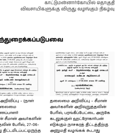
காட்டுமன்னார்கோயில் தொகுதி
விவசாயிகளுக்கு விருது வழங்கும் நிகழ்வு
ிந்துரைக்கப்படுபவை
ிவிப்பு – (நாள்
தலைமை அறிவிப்பு – சீமான்
) தலைமை
அவர்களின் அறிவுறுத்தலின்
ைப்பாளர்
பேரில், பரங்கிப்பேட்டை அருகே
் சீமான் அவர்களின்
கடலுக்குள் ஹட்ரோகார்பன்
லின் பேரில், 27-06-
எடுக்கும் நாசகரத் திட்டத்திற்கு
 திட்டமிடப்பட்டிருந்த
அனுமதி வழங்கக் கூடாது