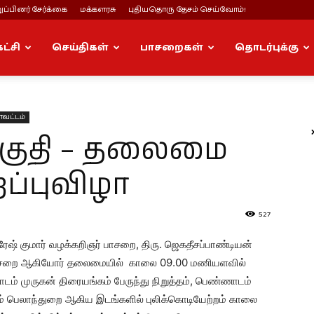
ப்பினர் சேர்க்கை
மக்களரசு
புதியதொரு தேசம் செய்வோம்!
கட்சி
செய்திகள்
பாசறைகள்
தொடர்புக்கு
ாவட்டம்
தொகுதி – தலைமை
ப்புவிழா
527
ரேஷ் குமார் வழக்கறிஞர் பாசறை, திரு. ஜெகதீசப்பாண்டியன்
பாசறை ஆகியோர் தலைமையில் காலை 09.00 மணியளவில்
ாடம் முருகன் திரையங்கம் பேருந்து நிறுத்தம், பெண்ணாடம்
ுரம் பெலாந்துறை ஆகிய இடங்களில் புலிக்கொடியேற்றம் காலை