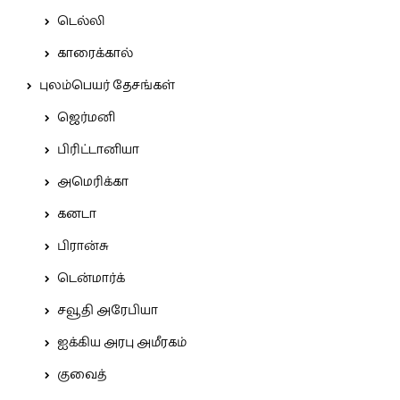
டெல்லி
காரைக்கால்
புலம்பெயர் தேசங்கள்
ஜெர்மனி
பிரிட்டானியா
அமெரிக்கா
கனடா
பிரான்சு
டென்மார்க்
சவூதி அரேபியா
ஐக்கிய அரபு அமீரகம்
குவைத்