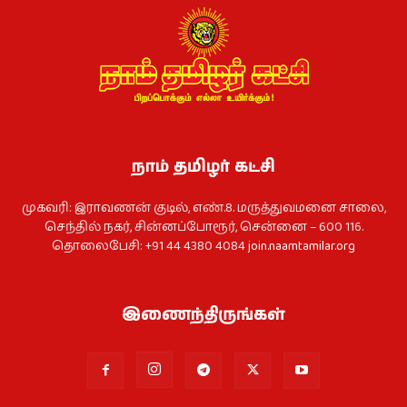
நாம் தமிழர் கட்சி
முகவரி: இராவணன் குடில், எண்.8. மருத்துவமனை சாலை,
செந்தில் நகர், சின்னப்போரூர், சென்னை – 600 116.
தொலைபேசி: +91 44 4380 4084
join.naamtamilar.org
இணைந்திருங்கள்