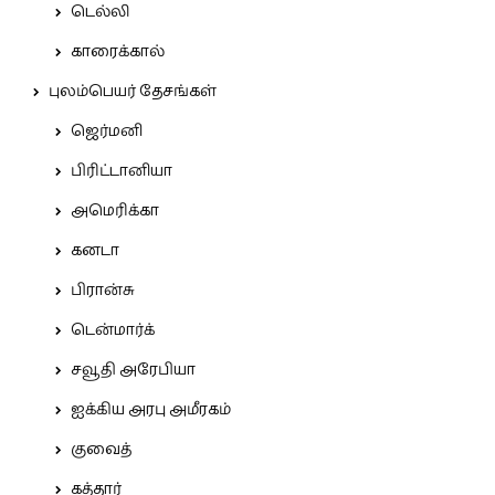
டெல்லி
காரைக்கால்
புலம்பெயர் தேசங்கள்
ஜெர்மனி
பிரிட்டானியா
அமெரிக்கா
கனடா
பிரான்சு
டென்மார்க்
சவூதி அரேபியா
ஐக்கிய அரபு அமீரகம்
குவைத்
கத்தார்