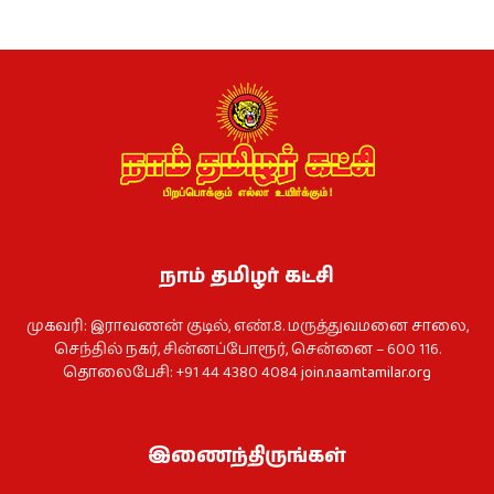
நாம் தமிழர் கட்சி
முகவரி: இராவணன் குடில், எண்.8. மருத்துவமனை சாலை,
செந்தில் நகர், சின்னப்போரூர், சென்னை – 600 116.
தொலைபேசி: +91 44 4380 4084
join.naamtamilar.org
இணைந்திருங்கள்