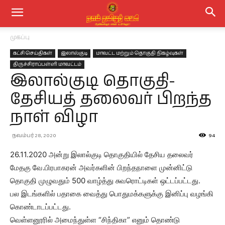
முகப்பு
கட்சி செய்திகள்
இலால்குடி
மாவட்ட மற்றும் தொகுதி நிகழ்வுகள்
திருச்சிராப்பள்ளி மாவட்டம்
இலால்குடி தொகுதி-
தேசியத் தலைவர் பிறந்த
நாள் விழா
நவம்பர் 28, 2020
94
26.11.2020 அன்று இலால்குடி தொகுதியில் தேசிய தலைவர்
மேதகு வே.பிரபாகரன் அவர்களின் பிறந்தநாளை முன்னிட்டு
தொகுதி முழுவதும் 500 வாழ்த்து சுவரொட்டிகள் ஒட்டப்பட்டது.
பல இடங்களில் பதாகை வைத்து பொதுமக்களுக்கு இனிப்பு வழங்கி
கொண்டாடப்பட்டது.
வெள்ளனூரில் அமைந்துள்ள “சிந்திகா” எனும் தொண்டு