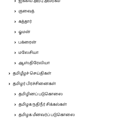
ஐக்கிய அரபு அமீரகம்
குவைத்
கத்தார்
ஓமன்
பக்ரைன்
மலேசியா
ஆஸ்திரேலியா
தமிழீழச் செய்திகள்
தமிழர் பிரச்சினைகள்
தமிழினப் படுகொலை
தமிழக நதிநீர் சிக்கல்கள்
தமிழக மீனவர்ப் படுகொலை