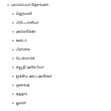
புலம்பெயர் தேசங்கள்
ஜெர்மனி
பிரிட்டானியா
அமெரிக்கா
கனடா
பிரான்சு
டென்மார்க்
சவூதி அரேபியா
ஐக்கிய அரபு அமீரகம்
குவைத்
கத்தார்
ஓமன்