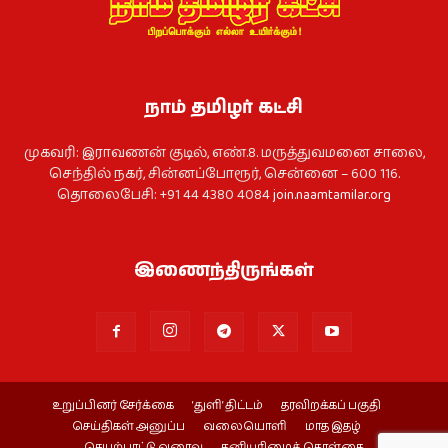
நாம் தமிழர் கட்சி
முகவரி: இராவணன் குடில், எண்.8. மருத்துவமனை சாலை,
செந்தில் நகர், சின்னப்போரூர், சென்னை – 600 116.
தொலைபேசி: +91 44 4380 4084
join.naamtamilar.org
இணைந்திருங்கள்
உறுப்பினர் சேர்க்கை
‘துளி’ திட்டம்
தரவிறக்கப் பகுதி
செய்திகள் அனுப்ப
வலையொளி
மாத இதழ்
செயற்பாட்டு வரைவு
தனியுரிமைக் கொள்கை