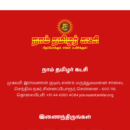
நாம் தமிழர் கட்சி
முகவரி: இராவணன் குடில், எண்.8. மருத்துவமனை சாலை,
செந்தில் நகர், சின்னப்போரூர், சென்னை – 600 116.
தொலைபேசி: +91 44 4380 4084
join.naamtamilar.org
இணைந்திருங்கள்