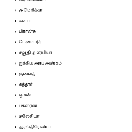
அமெரிக்கா
கனடா
பிரான்சு
டென்மார்க்
சவூதி அரேபியா
ஐக்கிய அரபு அமீரகம்
குவைத்
கத்தார்
ஓமன்
பக்ரைன்
மலேசியா
ஆஸ்திரேலியா