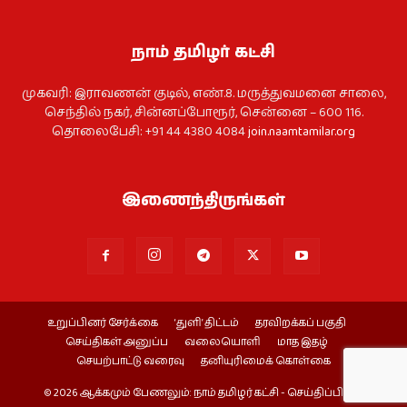
நாம் தமிழர் கட்சி
முகவரி: இராவணன் குடில், எண்.8. மருத்துவமனை சாலை,
செந்தில் நகர், சின்னப்போரூர், சென்னை – 600 116.
தொலைபேசி: +91 44 4380 4084
join.naamtamilar.org
இணைந்திருங்கள்
உறுப்பினர் சேர்க்கை
‘துளி’ திட்டம்
தரவிறக்கப் பகுதி
செய்திகள் அனுப்ப
வலையொளி
மாத இதழ்
செயற்பாட்டு வரைவு
தனியுரிமைக் கொள்கை
© 2026 ஆக்கமும் பேணலும்: நாம் தமிழர் கட்சி - செய்திப்பிரிவு