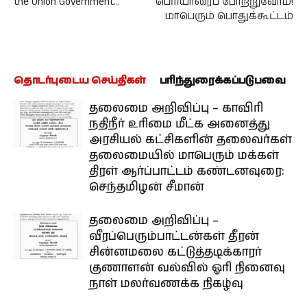
the Union Government…
பெரியாரைப் போற்றுவோம்!
மாபெரும் பொதுக்கூட்டம்
தொடர்புடைய செய்திகள்
பரிந்துரைக்கப்படுபவை
தலைமை அறிவிப்பு – காவிரி
நதிநீர் உரிமை மீட்க அனைத்து
அரசியல் கட்சிகளின் தலைவர்கள்
தலைமையில் மாபெரும் மக்கள்
திரள் ஆர்ப்பாட்டம் கண்டனவுரை:
செந்தமிழன் சீமான்
தலைமை அறிவிப்பு –
வீரப்பெரும்பாட்டன்கள் தீரன்
சின்னமலை கட்டுத்தடிக்காரர்
குணாளன் வல்வில் ஓரி நினைவு
நாள் மலர்வணக்க நிகழ்வு