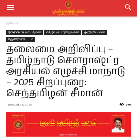
முகப்பு
தலைமைச் செய்திகள்
எதிர்வரும் நிகழ்வுகள்
அறிவிப்புகள்
மதுரை மாவட்டம்
தலைமை அறிவிப்பு –
தமிழ்நாடு செளராஷ்ட்ர
அரசியல் எழுச்சி மாநாடு
– 2025 சிறப்புரை:
செந்தமிழன் சீமான்
டிசம்பர் 23, 2025
246