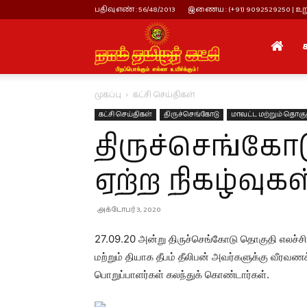
பதிவு எண் : 56/48/2013
இணைய : (+91) 9092529250 | உறு
நாம்
முகப்பு
கட்சி செய்திகள்
தமிழர்
கட்சி செய்திகள்
திருச்செங்கோடு
மாவட்ட மற்றும் தொகுத
திருச்செங்கோ
கட்சி
ஏற்ற நிகழ்வுகள
அக்டோபர் 3, 2020
27.09.20 அன்று திருச்செங்கோடு தொகுதி எலச்சிப
மற்றும் தியாக தீபம் தீலிபன் அவர்களுக்கு வீரவண
பொறுப்பாளர்கள் கலந்துக் கொண்டார்கள்.