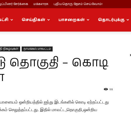
ப்பினர் சேர்க்கை
மக்களரசு
புதியதொரு தேசம் செய்வோம்!
கட்சி
செய்திகள்
பாசறைகள்
தொடர்புக்கு
ி நிகழ்வுகள்
நாமக்கல் மாவட்டம்
டு தொகுதி – கொடி
்
111
ாளையம் ஒன்றியத்தில் ஐந்து இடங்களில் கொடி ஏற்றப்பட்டது
க்கம் செலுத்தப்பட்டது. இதில் மாவட்ட,தொகுதி,ஒன்றிய