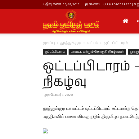
பதிவு எண் : 56/48/2013
இணைய : (+91) 9092529250 | உறு
நாம்
முகப்பு
தூத்துக்குடி மாவட்டம்
ஒட்டப்பிடாரம்
தமிழர்
ஒட்டப்பிடாரம்
மாவட்ட மற்றும் தொகுதி நிகழ்வுகள்
தூத்து
ஒட்டப்பிடாரம்
கட்சி
நிகழ்வு
அக்டோபர் 5, 2020
தூத்துக்குடி மாவட்டம் ஒட்டப்பிடாரம் சட்டமன்ற தொ
பகுதிகளில் பனை விதை நடும் திருவிழா நடைபெற்