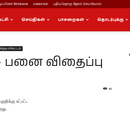
ப்பினர் சேர்க்கை
மக்களரசு
புதியதொரு தேசம் செய்வோம்!
கட்சி
செய்திகள்
பாசறைகள்
தொடர்புக்கு
க்குடி மாவட்டம்
 – பனை விதைப்பு
65
குதிக்கு உட்பட்ட
றது.