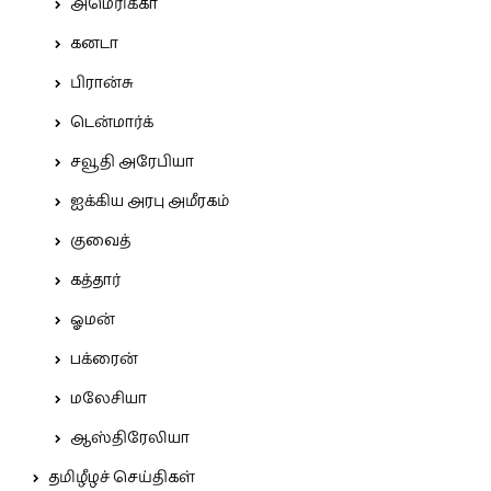
அமெரிக்கா
கனடா
பிரான்சு
டென்மார்க்
சவூதி அரேபியா
ஐக்கிய அரபு அமீரகம்
குவைத்
கத்தார்
ஓமன்
பக்ரைன்
மலேசியா
ஆஸ்திரேலியா
தமிழீழச் செய்திகள்