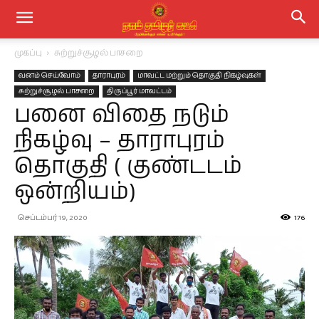
முகப்பு
சுற்றுச்சூழல் பாசறை
வனம் செய்வோம்
தாராபுரம்
மாவட்ட மற்றும் தொகுதி நிகழ்வுகள்
சுற்றுச்சூழல் பாசறை
திருப்பூர் மாவட்டம்
பனை விதை நடும்
நிகழ்வு – தாராபுரம்
தொகுதி ( குண்டடம்
ஒன்றியம்)
செப்டம்பர் 19, 2020
176