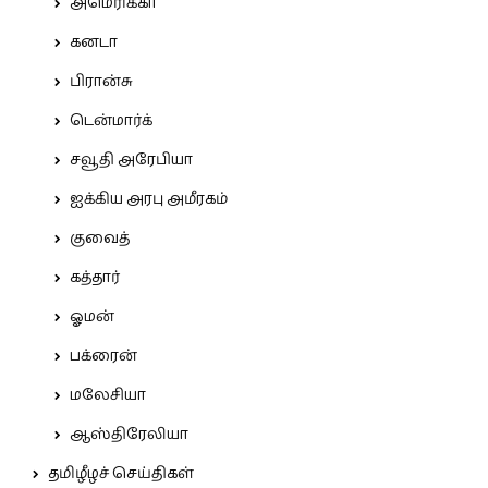
அமெரிக்கா
கனடா
பிரான்சு
டென்மார்க்
சவூதி அரேபியா
ஐக்கிய அரபு அமீரகம்
குவைத்
கத்தார்
ஓமன்
பக்ரைன்
மலேசியா
ஆஸ்திரேலியா
தமிழீழச் செய்திகள்