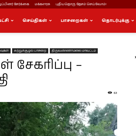
ப்பினர் சேர்க்கை
மக்களரசு
புதியதொரு தேசம் செய்வோம்!
கட்சி
செய்திகள்
பாசறைகள்
தொடர்புக்கு
்வுகள்
சுற்றுச்சூழல் பாசறை
திருவண்ணாமலை மாவட்டம்
சேகரிப்பு –
ி
63