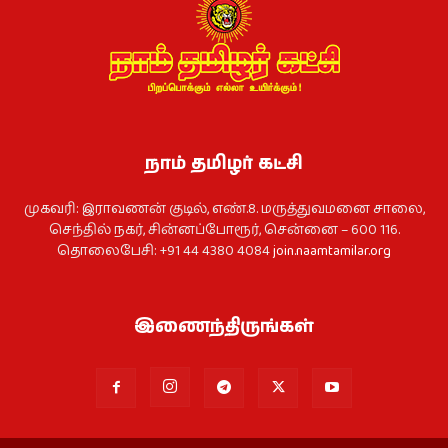
நாம் தமிழர் கட்சி
முகவரி: இராவணன் குடில், எண்.8. மருத்துவமனை சாலை,
செந்தில் நகர், சின்னப்போரூர், சென்னை – 600 116.
தொலைபேசி: +91 44 4380 4084
join.naamtamilar.org
இணைந்திருங்கள்