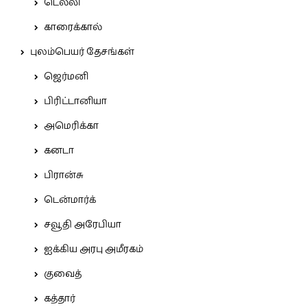
டெல்லி
காரைக்கால்
புலம்பெயர் தேசங்கள்
ஜெர்மனி
பிரிட்டானியா
அமெரிக்கா
கனடா
பிரான்சு
டென்மார்க்
சவூதி அரேபியா
ஐக்கிய அரபு அமீரகம்
குவைத்
கத்தார்