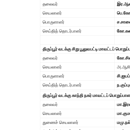
தலைவர்
இர.ஆன
செயலாளர்
பெ.கோ
பொருளாளர்
ச.சால
செய்தித் தொடர்பாளர்
கோ.க
திருப்பூர் வடக்கு சிறு பூலுவபட்டி மாவட்டப் பொறு
தலைவர்
கோ.சி
செயலாளர்
அ.ஆசி
பொருளாளர்
சி.ஐயப
செய்தித் தொடர்பாளர்
ந.குப்ப
திருப்பூர் வடக்கு காந்தி நகர் மாவட்டப் பொறுப்ப
தலைவர்
மா.இரவ
செயலாளர்
மா.கும
துணைச் செயலாளர்
மமு.நல