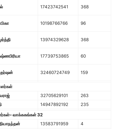
ல்
17423742541
368
பிகா
10198766766
96
ூர்த்தி
13974329628
368
ுஷ்ணபிரியா
17739753865
60
தர்ஷன்
32460724749
159
ாளர்கள்
வராஜ்
32705629101
263
ி
14947892192
235
ர்கள்
–
வாக்ககங்கள் 32
தியாநந்தன்
13583791959
4