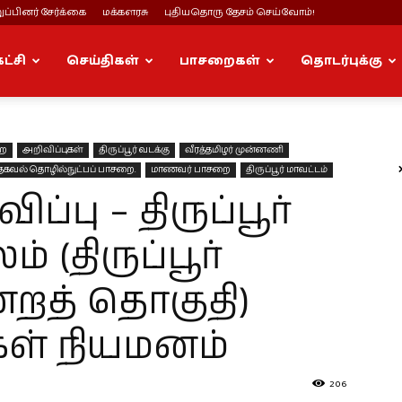
ப்பினர் சேர்க்கை
மக்களரசு
புதியதொரு தேசம் செய்வோம்!
கட்சி
செய்திகள்
பாசறைகள்
தொடர்புக்கு
றை
அறிவிப்புகள்
திருப்பூர் வடக்கு
வீரத்தமிழர் முன்னணி
தகவல் தொழில்நுட்பப் பாசறை.
மாணவர் பாசறை
திருப்பூர் மாவட்டம்
பு – திருப்பூர்
 (திருப்பூர்
்றத் தொகுதி)
ள் நியமனம்
206