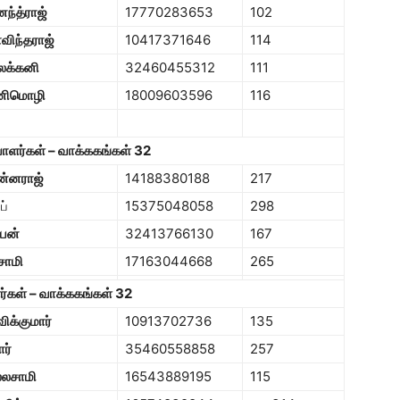
ந்த்ராஜ்
17770283653
102
விந்தராஜ்
10417371646
114
ைக்கனி
32460455312
111
னிமொழி
18009603596
116
ப்பாளர்கள் – வாக்ககங்கள் 32
ன்னராஜ்
14188380188
217
ப்
15375048058
298
்பன்
32413766130
167
ுசாமி
17163044668
265
ாளர்கள் – வாக்ககங்கள் 32
ிக்குமார்
10913702736
135
ார்
35460558858
257
்லசாமி
16543889195
115