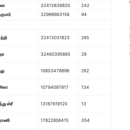
கலா
32413836820
242
குமார்
32968663158
94
த்தி
32413031823
265
ாதா
32460395865
29
்து
10853478896
262
ீனா
10794097817
134
து ஸ்ரீ
13167619120
13
ாராணி
17822806415
354