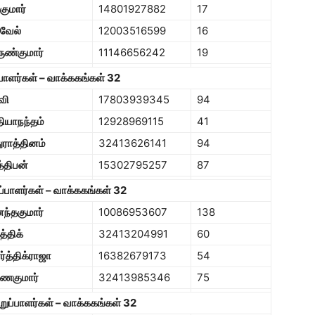
குமார்
14801927882
17
ிவேல்
12003516599
16
ுண்குமார்
11146656242
19
ப்பாளர்கள் – வாக்ககங்கள் 32
வி
17803939345
94
தியாநந்தம்
12928969115
41
துராத்தினம்
32413626141
94
த்திபன்
15302795257
87
ுப்பாளர்கள் – வாக்ககங்கள் 32
ந்தகுமார்
10086953607
138
த்திக்
32413204991
60
்த்திக்ராஜா
16382679173
54
வணகுமார்
32413985346
75
றுப்பாளர்கள் – வாக்ககங்கள் 32