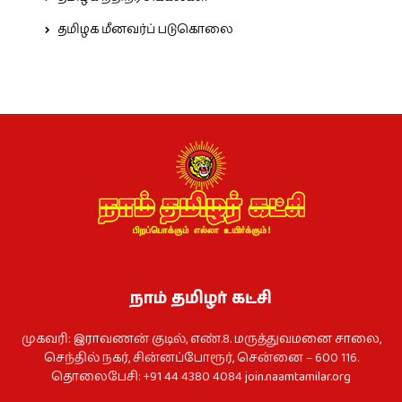
தமிழக மீனவர்ப் படுகொலை
நாம் தமிழர் கட்சி
முகவரி: இராவணன் குடில், எண்.8. மருத்துவமனை சாலை,
செந்தில் நகர், சின்னப்போரூர், சென்னை – 600 116.
தொலைபேசி: +91 44 4380 4084
join.naamtamilar.org