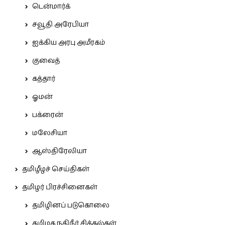
டென்மார்க்
சவூதி அரேபியா
ஐக்கிய அரபு அமீரகம்
குவைத்
கத்தார்
ஓமன்
பக்ரைன்
மலேசியா
ஆஸ்திரேலியா
தமிழீழச் செய்திகள்
தமிழர் பிரச்சினைகள்
தமிழினப் படுகொலை
தமிழக நதிநீர் சிக்கல்கள்