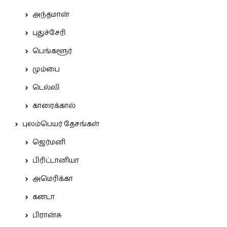
அந்தமான்
புதுச்சேரி
பெங்களூர்
மும்பை
டெல்லி
காரைக்கால்
புலம்பெயர் தேசங்கள்
ஜெர்மனி
பிரிட்டானியா
அமெரிக்கா
கனடா
பிரான்சு