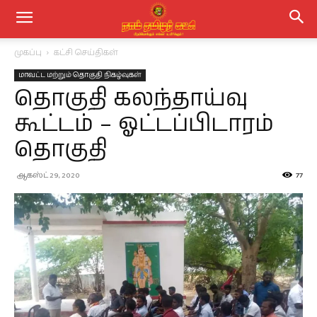
முகப்பு
கட்சி செய்திகள்
மாவட்ட மற்றும் தொகுதி நிகழ்வுகள்
தொகுதி கலந்தாய்வு
கூட்டம் – ஓட்டப்பிடாரம்
தொகுதி
ஆகஸ்ட் 29, 2020
77