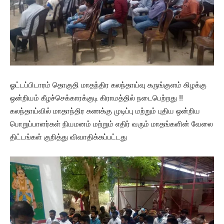
ஓட்டப்பிடாரம் தொகுதி மாதந்திர கலந்தாய்வு கருங்குளம் கிழக்கு
ஒன்றியம் கீழச்செக்காரக்குடி கிராமத்தில் நடைபெற்றது !!
கலந்தாய்வில் மாதாந்திர கணக்கு முடிப்பு மற்றும் புதிய ஒன்றிய
பொறுப்பாளர்கள் நியமனம் மற்றும் எதிர் வரும் மாதங்களின் வேலை
திட்டங்கள் குறித்து விவாதிக்கப்பட்டது