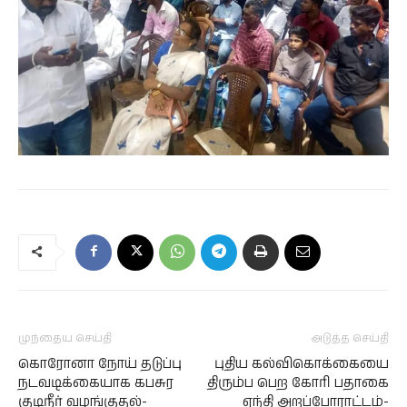
முந்தைய செய்தி
அடுத்த செய்தி
கொரோனா நோய் தடுப்பு
புதிய கல்விகொக்கையை
நடவடிக்கையாக கபசுர
திரும்ப பெற கோரி பதாகை
குடிநீர் வழங்குதல்-
ஏந்தி அறப்போராட்டம்-