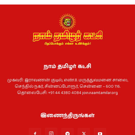
நாம் தமிழர் கட்சி
முகவரி: இராவணன் குடில், எண்.8. மருத்துவமனை சாலை,
செந்தில் நகர், சின்னப்போரூர், சென்னை – 600 116.
தொலைபேசி: +91 44 4380 4084
join.naamtamilar.org
இணைந்திருங்கள்