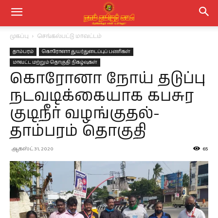
முகப்பு
செங்கல்பட்டு மாவட்டம்
தாம்பரம்
கொரோனா துயர்துடைப்புப் பணிகள்
மாவட்ட மற்றும் தொகுதி நிகழ்வுகள்
கொரோனா நோய் தடுப்பு
நடவடிக்கையாக கபசுர
குடிநீர் வழங்குதல்-
தாம்பரம் தொகுதி
ஆகஸ்ட் 31, 2020
65