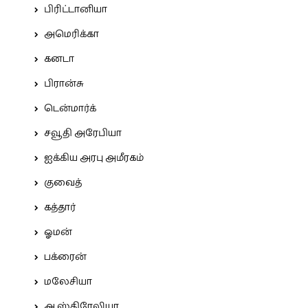
பிரிட்டானியா
அமெரிக்கா
கனடா
பிரான்சு
டென்மார்க்
சவூதி அரேபியா
ஐக்கிய அரபு அமீரகம்
குவைத்
கத்தார்
ஓமன்
பக்ரைன்
மலேசியா
ஆஸ்திரேலியா