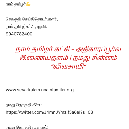
நாம் தமிழர்
தொகுதி செய்திதொடர்பாளர்,
நாம் தமிழர்கட்சி,பழனி.
9940782400
நாம் தமிழர் கட்சி – அதிகாரப்பூர்வ
இணையதளம் | நமது சின்னம்
“விவசாயி”
www.seyarkalam.naamtamilar.org
நமது தொகுதி கீச்சு:
https://twitter.com/J4mnJYmzlf5a6eI?s=08
நமது தொகுதி முகநூல்: