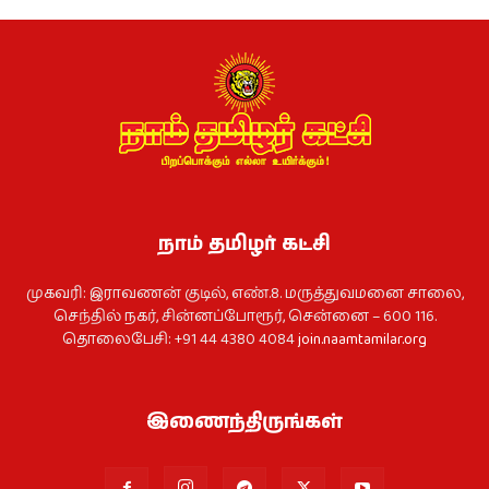
நாம் தமிழர் கட்சி
முகவரி: இராவணன் குடில், எண்.8. மருத்துவமனை சாலை,
செந்தில் நகர், சின்னப்போரூர், சென்னை – 600 116.
தொலைபேசி: +91 44 4380 4084
join.naamtamilar.org
இணைந்திருங்கள்