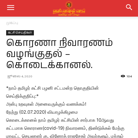
முகப்பு
கட்சி செய்திகள்
கொரணா நிவாரணம்
வழங்குதல் –
கொடைக்கானல்.
ஜூலை 4, 2020
104
*நாம் தமிழர் கட்சி பழனி சட்டமன்ற தொகுதியின்
செய்திக்குறிப்பு:*
அன்பு உறவுகள் அனைவருக்கும் வணக்கம்!
நேற்று (02.07.2020) வியாழக்கிழமை
கொடைக்கானல் நாம் தமிழர் கட்சியின் சார்பாக 10ஆவது
கட்டமாக கொராண(covid-19) நிவாரணம், திண்டுக்கல் மேற்கு
மாவட்ட செயலாளர் கு. வினோத் ராஜசேகர் அவர்களும், மற்றும்