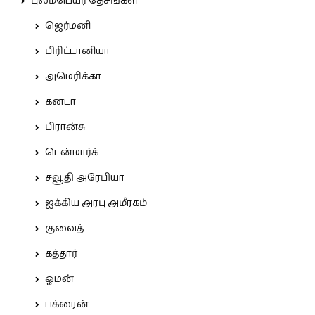
புலம்பெயர் தேசங்கள்
ஜெர்மனி
பிரிட்டானியா
அமெரிக்கா
கனடா
பிரான்சு
டென்மார்க்
சவூதி அரேபியா
ஐக்கிய அரபு அமீரகம்
குவைத்
கத்தார்
ஓமன்
பக்ரைன்