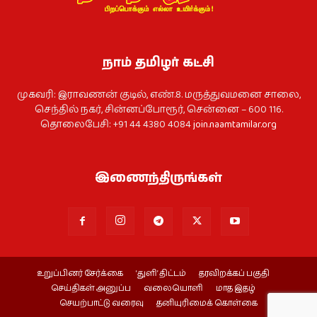
நாம் தமிழர் கட்சி
முகவரி: இராவணன் குடில், எண்.8. மருத்துவமனை சாலை,
செந்தில் நகர், சின்னப்போரூர், சென்னை – 600 116.
தொலைபேசி: +91 44 4380 4084
join.naamtamilar.org
இணைந்திருங்கள்
உறுப்பினர் சேர்க்கை
‘துளி’ திட்டம்
தரவிறக்கப் பகுதி
செய்திகள் அனுப்ப
வலையொளி
மாத இதழ்
செயற்பாட்டு வரைவு
தனியுரிமைக் கொள்கை