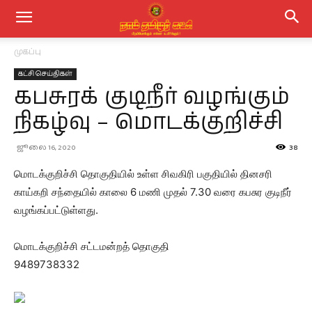
முகப்பு
கட்சி செய்திகள்
கபசுரக் குடிநீர் வழங்கும்
நிகழ்வு – மொடக்குறிச்சி
ஜூலை 16, 2020
38
மொடக்குறிச்சி தொகுதியில் உள்ள சிவகிரி பகுதியில் தினசரி
காய்கறி சந்தையில் காலை 6 மணி முதல் 7.30 வரை கபசுர குடிநீர்
வழங்கப்பட்டுள்ளது.
மொடக்குறிச்சி சட்டமன்றத் தொகுதி
9489738332