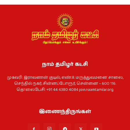
நாம் தமிழர் கட்சி
முகவரி: இராவணன் குடில், எண்.8. மருத்துவமனை சாலை,
செந்தில் நகர், சின்னப்போரூர், சென்னை – 600 116.
தொலைபேசி: +91 44 4380 4084
join.naamtamilar.org
இணைந்திருங்கள்