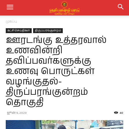
முகப்பு
கட்சி செய்திகள்
திருப்பரங்குன்றம்
ஊரடங்கு உத்தரவால்
உணவின்றி
தவிப்பவர்களுக்கு
உணவு பொருட்கள்
வழங்குதல்-
திருப்பரங்குன்றம்
தொகுதி
ஜூன் 9, 2020
40