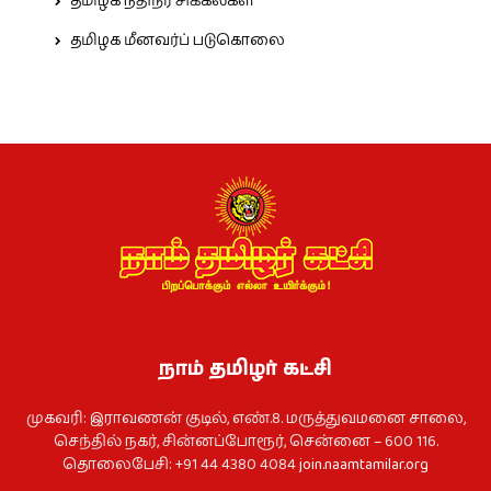
தமிழக நதிநீர் சிக்கல்கள்
தமிழக மீனவர்ப் படுகொலை
நாம் தமிழர் கட்சி
முகவரி: இராவணன் குடில், எண்.8. மருத்துவமனை சாலை,
செந்தில் நகர், சின்னப்போரூர், சென்னை – 600 116.
தொலைபேசி: +91 44 4380 4084
join.naamtamilar.org