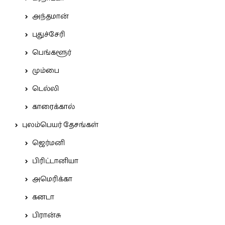
அந்தமான்
புதுச்சேரி
பெங்களூர்
மும்பை
டெல்லி
காரைக்கால்
புலம்பெயர் தேசங்கள்
ஜெர்மனி
பிரிட்டானியா
அமெரிக்கா
கனடா
பிரான்சு