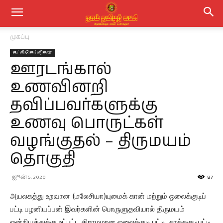
முகப்பு
கட்சி செய்திகள்
ஊரடங்கால்
உணவினறி
தவிப்பவர்களுக்கு
உணவு பொருட்கள்
வழங்குதல் – திருமயம்
தொகுதி
ஜூன் 5, 2020
87
அயலகத்து உறவான (மலேசியா)யுமைக் கான் மற்றும் ஒலைக்குடிப்
பட்டி பழனியப்பன் இவர்களின் பொருளுதவியால் திருமயம்
ஓன்றியத்துக்கு உட்பட்ட கிராமமான ஓலைக்குடி பட்டி, சாத்தகுடிபட்டி,