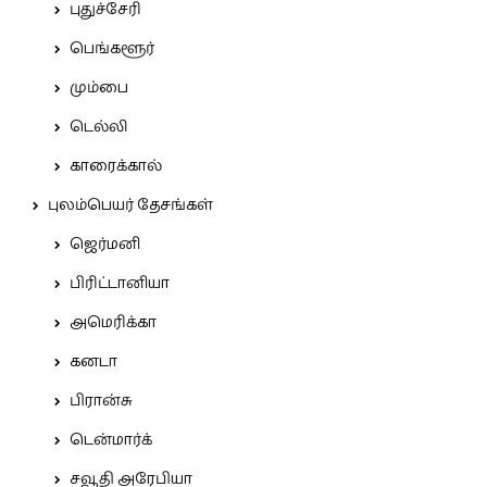
புதுச்சேரி
பெங்களூர்
மும்பை
டெல்லி
காரைக்கால்
புலம்பெயர் தேசங்கள்
ஜெர்மனி
பிரிட்டானியா
அமெரிக்கா
கனடா
பிரான்சு
டென்மார்க்
சவூதி அரேபியா