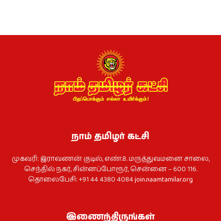
நாம் தமிழர் கட்சி
முகவரி: இராவணன் குடில், எண்.8. மருத்துவமனை சாலை,
செந்தில் நகர், சின்னப்போரூர், சென்னை – 600 116.
தொலைபேசி: +91 44 4380 4084
join.naamtamilar.org
இணைந்திருங்கள்