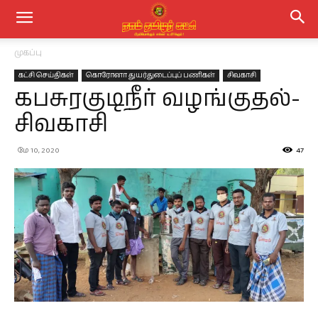
முகப்பு
கட்சி செய்திகள்
கொரோனா துயர்துடைப்புப் பணிகள்
சிவகாசி
கபசுரகுடிநீர் வழங்குதல்-
சிவகாசி
மே 10, 2020
47